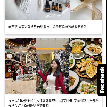
赫蒂法 宜蘭米香系列台灣香水｜溫柔氣息感質感香氛系列
從早逛到晚也不累！大江改裝新空間+網美打卡+美食甜點，全部幫
你準備好！全新改裝重磅回歸