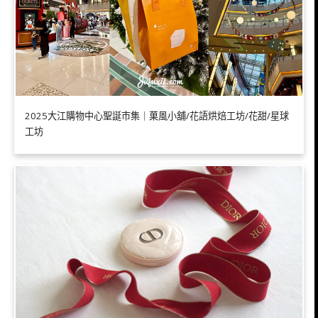
2025大江購物中心聖誕市集｜菓風小舖/花語烘焙工坊/花甜/星球
工坊