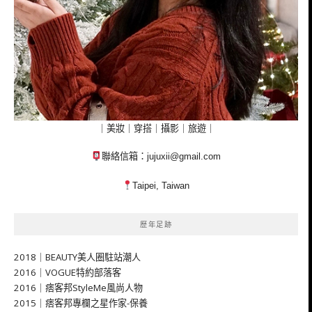
｜美妝｜穿搭｜攝影｜旅遊｜
聯絡信箱：
jujuxii@gmail.com
Taipei, Taiwan
歷年足跡
2018｜BEAUTY美人圈駐站潮人
2016｜VOGUE特約部落客
2016｜痞客邦StyleMe風尚人物
2015｜痞客邦專欄之星作家-保養