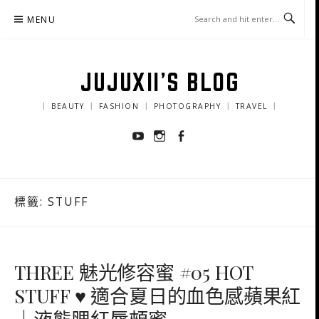
Skip
MENU
to
content
JUJUXII'S BLOG
｜ BEAUTY ｜ FASHION ｜ PHOTOGRAPHY ｜ TRAVEL ｜
Youtube
Instagram
Facebook
標籤:
STUFF
THREE 魅光修容蜜 #05 HOT
STUFF ♥ 適合夏日的血色感蘋果紅
｜液態腮紅唇頰蜜