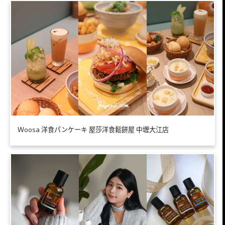
Ｗoosa 洋食パンケーキ 屋莎洋食鬆餅屋 中壢大江店