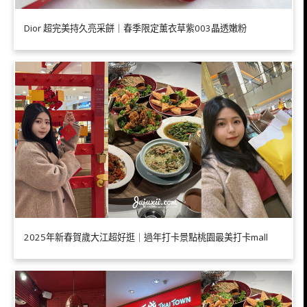
Dior 超完美持久亮采餅｜春季限定薰衣草紫003晶透嫩粉
2025年新春賀歲大江超好逛｜過年打卡景點桃園最美打卡mall