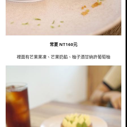
常夏 NT160元
裡面有芒果果凍、芒果奶餡、柚子酒甘納許葡萄柚