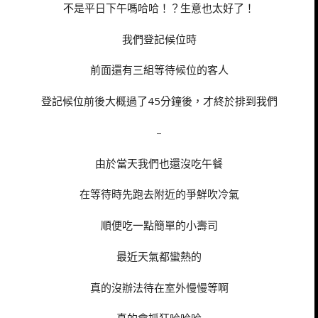
不是平日下午嗎哈哈！？生意也太好了！
我們登記候位時
前面還有三組等待候位的客人
登記候位前後大概過了45分鐘後，才終於排到我們
–
由於當天我們也還沒吃午餐
在等待時先跑去附近的爭鮮吹冷氣
順便吃一點簡單的小壽司
最近天氣都蠻熱的
真的沒辦法待在室外慢慢等啊