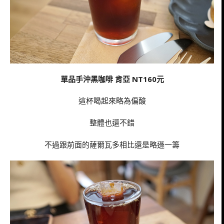
單品手沖黑咖啡 肯亞 NT160元
這杯喝起來略為偏酸
整體也還不錯
不過跟前面的薩爾瓦多相比還是略遜一籌