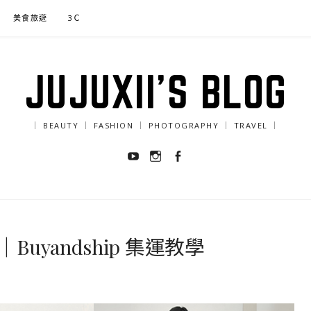
美食旅遊
3Ｃ
JUJUXII'S BLOG
｜ BEAUTY ｜ FASHION ｜ PHOTOGRAPHY ｜ TRAVEL ｜
Youtube
Instagram
Facebook
uyandship 集運教學