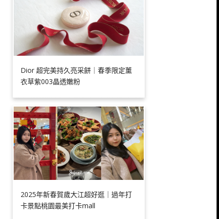
Dior 超完美持久亮采餅｜春季限定薰
衣草紫003晶透嫩粉
2025年新春賀歲大江超好逛｜過年打
卡景點桃園最美打卡mall