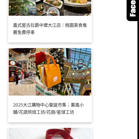
義式屋古拉爵中壢大江店｜桃園美食推
薦免費停車
2025大江購物中心聖誕市集｜菓風小
舖/花語烘焙工坊/花甜/星球工坊