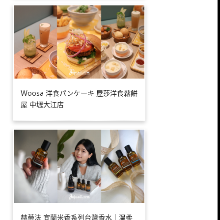
Ｗoosa 洋食パンケーキ 屋莎洋食鬆餅
屋 中壢大江店
赫蒂法 宜蘭米香系列台灣香水｜溫柔