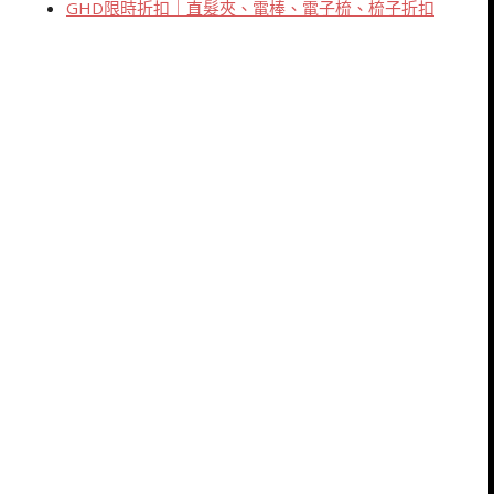
GHD限時折扣｜直髮夾、電棒、電子梳、梳子折扣