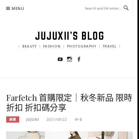
Skip
MENU
to
content
JUJUXII'S BLOG
｜ BEAUTY ｜ FASHION ｜ PHOTOGRAPHY ｜ TRAVEL ｜
Youtube
Instagram
Facebook
Farfetch 首購限定｜秋冬新品 限時
折扣 折扣碼分享
網購
JUJUXII
2021/08/22
0