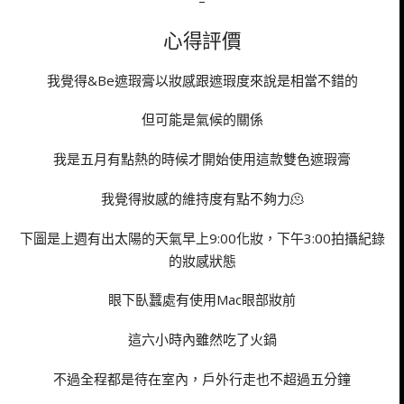
心得評價
我覺得&Be遮瑕膏以妝感跟遮瑕度來說是相當不錯的
但可能是氣候的關係
我是五月有點熱的時候才開始使用這款雙色遮瑕膏
我覺得妝感的維持度有點不夠力🫠
下圖是上週有出太陽的天氣早上9:00化妝，下午3:00拍攝紀錄
的妝感狀態
眼下臥蠶處有使用Mac眼部妝前
這六小時內雖然吃了火鍋
不過全程都是待在室內，戶外行走也不超過五分鐘