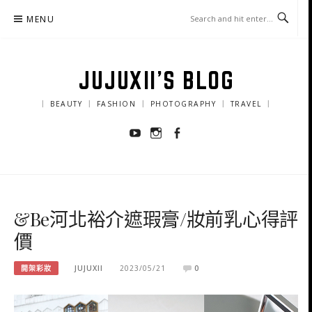
Skip
MENU
to
content
JUJUXII'S BLOG
｜ BEAUTY ｜ FASHION ｜ PHOTOGRAPHY ｜ TRAVEL ｜
Youtube
Instagram
Facebook
&Be河北裕介遮瑕膏/妝前乳心得評
價
開架彩妝
JUJUXII
2023/05/21
0