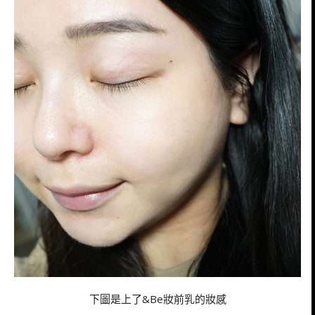
下圖是上了&Be妝前乳的妝感