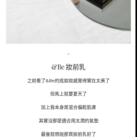
–
&Be 妝前乳
之前看了&Be的底妝妝感覺得實在太美了
但馬上就要夏天了
加上我本身是混合偏乾肌膚
其實沒那麼適合用太潤的氣墊
最後就想說那買妝前乳好了