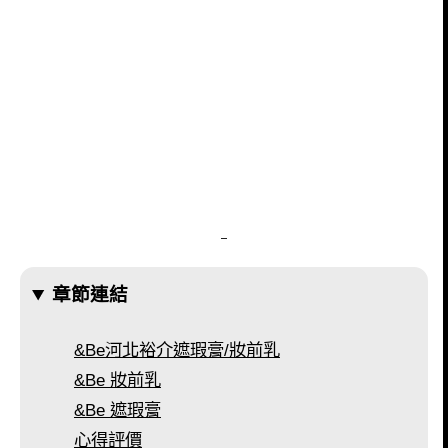
–
章節連結
&Be河北裕介遮瑕膏/妝前乳
&Be 妝前乳
&Be 遮瑕膏
心得評價