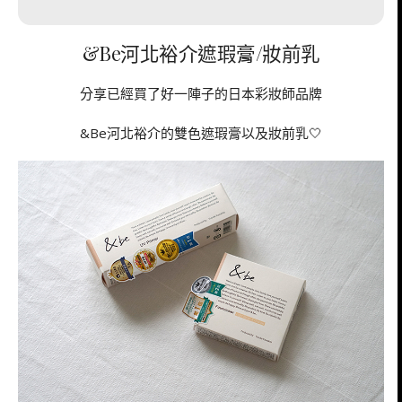
&Be河北裕介遮瑕膏/妝前乳
分享已經買了好一陣子的日本彩妝師品牌
&Be河北裕介的雙色遮瑕膏以及妝前乳🤍