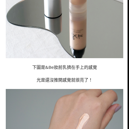
下圖是&Be妝前乳擠在手上的感覺
光是還沒推開感覺就很亮了！