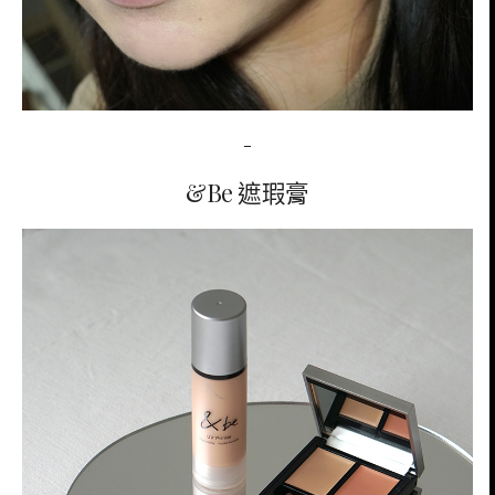
–
&Be 遮瑕膏