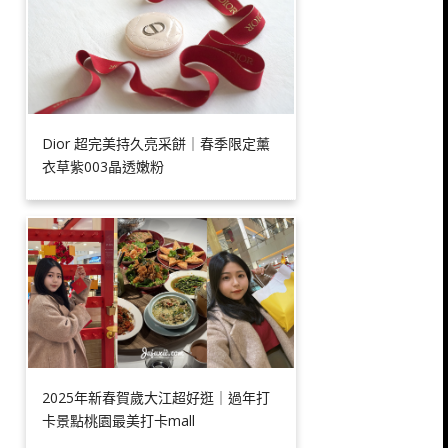
Dior 超完美持久亮采餅｜春季限定薰
衣草紫003晶透嫩粉
2025年新春賀歲大江超好逛｜過年打
卡景點桃園最美打卡mall