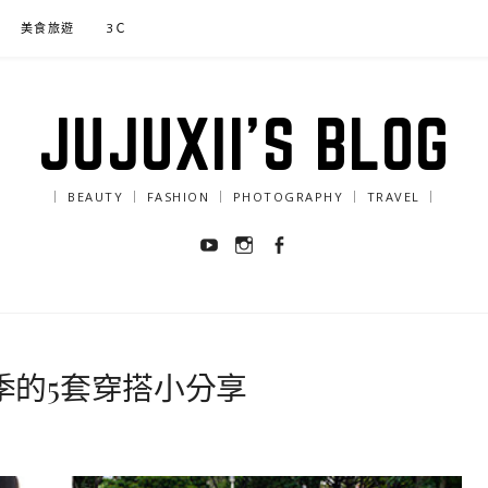
美食旅遊
3Ｃ
JUJUXII'S BLOG
｜ BEAUTY ｜ FASHION ｜ PHOTOGRAPHY ｜ TRAVEL ｜
Youtube
Instagram
Facebook
fit 春季的5套穿搭小分享