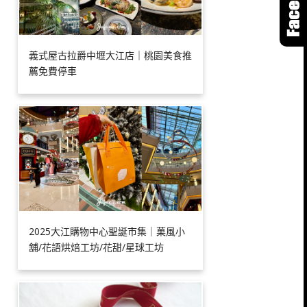
義式屋古拉爵中壢大江店｜桃園美食推
薦免費停車
2025大江購物中心聖誕市集｜菓風小
舖/花語烘焙工坊/花甜/星球工坊