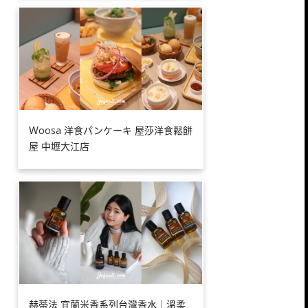
Ｗoosa 洋食パンケーキ 屋莎洋食鬆餅
屋 中壢大江店
赫蒂法 宜蘭米香系列台灣香水｜溫柔