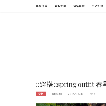
Skip
美妝保養
髮型整理
穿搭購物
生活紀錄
to
content
::穿搭::spring out
JUJUXII
2015/04/30
1
穿搭