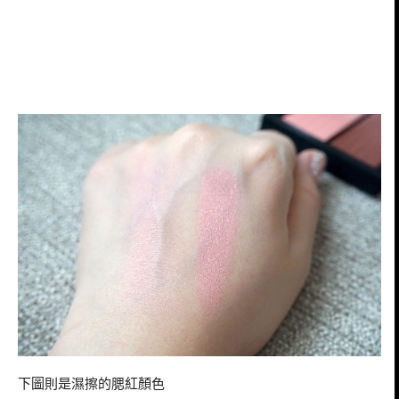
下圖則是濕擦的腮紅顏色