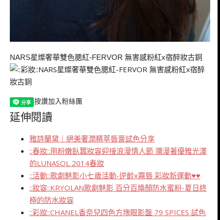
星燦奢華雙色腮紅
無害感粉紅
宿醉妝古銅
NARS
-FERVOR
x
按讚加入粉絲團
延伸閱讀
雅詩蘭黛｜絕美奢潤精萃唇膏試色分享
::春妝::用粉嫩臥蠶妝容迎接浪漫情人節 瀰漫著優雅光澤
的LUNASOL 2014春妝
::活動::歌劇魅影小七歲活動-逆齡x霧唇 彩妝新運動♥♥
::妝容::KRYOLAN歌劇魅影 百分百煥顏防水蜜粉-夏日終
極的防水妝容
::彩妝::CHANEL香奈兒四色方塊眼影盤 79 SPICES 試色