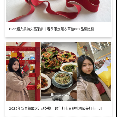
Dior 超完美持久亮采餅｜春季限定薰衣草紫003晶透嫩粉
2025年新春賀歲大江超好逛｜過年打卡景點桃園最美打卡mall