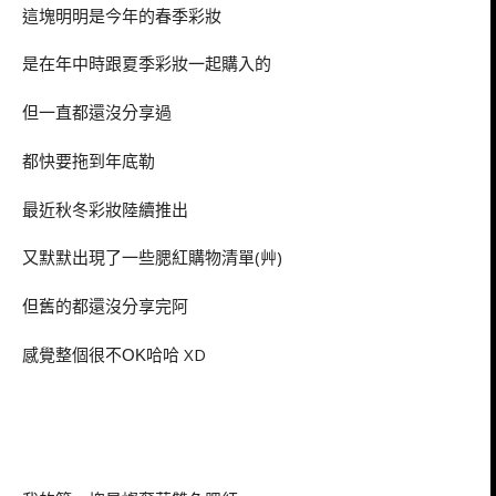
這塊明明是今年的春季彩妝
是在年中時跟夏季彩妝一起購入的
但一直都還沒分享過
都快要拖到年底勒
最近秋冬彩妝陸續推出
又默默出現了一些腮紅購物清單(艸)
但舊的都還沒分享完阿
感覺整個很不
哈哈 XD
OK