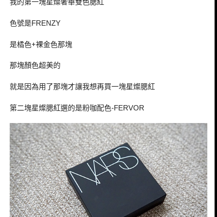
我的第一塊星燦奢華雙色腮紅
色號是
FRENZY
是橘色+裸金色那塊
那塊顏色超美的
就是因為用了那塊才讓我想再買一塊星燦腮紅
第二塊星燦腮紅選的是粉咖配色
-FERVOR