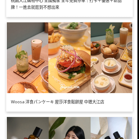
桃園大江購物中心 全國獨家 全年免費停車｜打卡＋優惠＋新品
牌！一進去就逛到不想出來
Ｗoosa 洋食パンケーキ 屋莎洋食鬆餅屋 中壢大江店