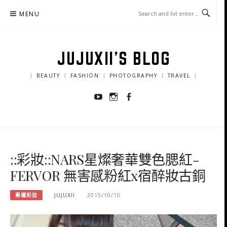
Skip
MENU
to
content
JUJUXII'S BLOG
｜ BEAUTY ｜ FASHION ｜ PHOTOGRAPHY ｜ TRAVEL ｜
Youtube
Instagram
Facebook
::彩妝::NARS星燦奢華雙色腮紅-
FERVOR 無害感粉紅x宿醉妝古銅
專櫃彩妝
JUJUXII
2015/10/10