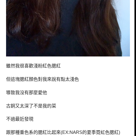
雖然我很喜歡淺粉紅色腮紅
但這塊腮紅顏色對我來說有點太淺色
導致我沒有那麼愛他
古銅又太深了不是我的菜
不過最近發現
跟那種重色系的腮紅比起來
的夏季霓虹色腮紅
(EX:NARS
)