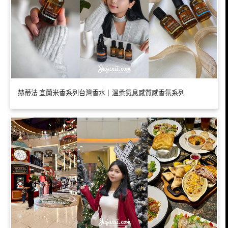
赫蒂法 宜蘭米香系列台灣香水｜溫柔氣息感質感香氛系列