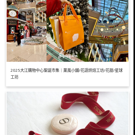
2025大江購物中心聖誕市集｜菓風小舖/花語烘焙工坊/花甜/星球
工坊