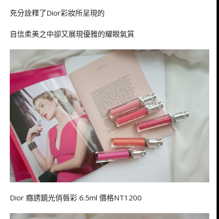
充分詮釋了Dior彩妝所呈現的
自信柔美之中卻又展現優雅的耀眼氣質
Dior 癮誘鏡光俏唇彩 6.5ml 價格NT1200