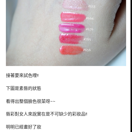
接著要來試色哩!!
下圖是素唇的狀態
看得出整個臉色很菜呀~~
唇彩對女人來說實在是不可缺少的彩妝品!!
明明已經畫好了妝