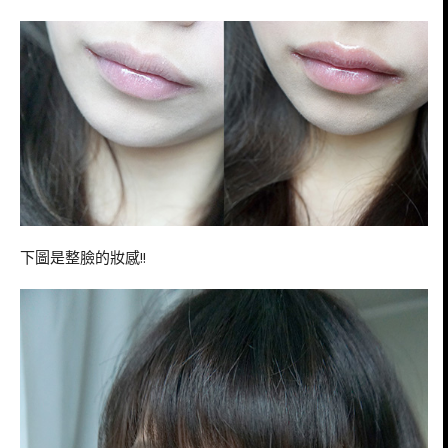
下圖是整臉的妝感!!