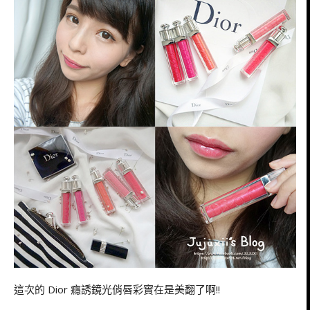
這次的 Dior 癮誘鏡光俏唇彩實在是美翻了啊!!