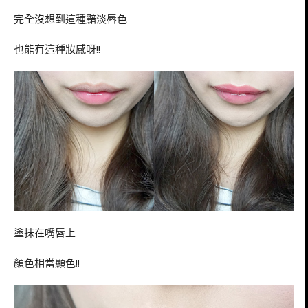
完全沒想到這種黯淡唇色
也能有這種妝感呀!!
塗抹在嘴唇上
顏色相當顯色!!