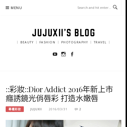
Skip
MENU
to
content
JUJUXII'S BLOG
｜ BEAUTY ｜ FASHION ｜ PHOTOGRAPHY ｜ TRAVEL ｜
Youtube
Instagram
Facebook
::彩妝::Dior Addict 2016年新上市
癮誘鏡光俏唇彩 打造水嫩唇
專櫃彩妝
JUJUXII
2016/03/31
2