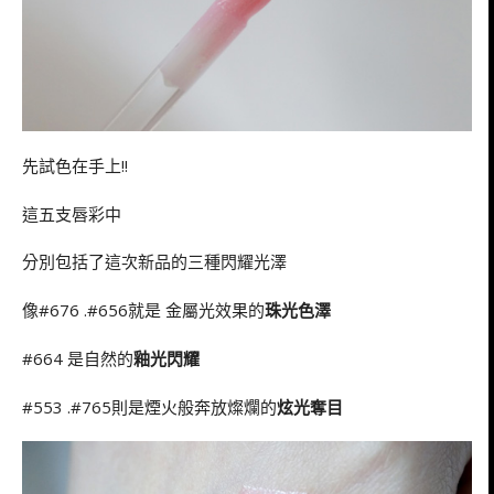
先試色在手上!!
這五支唇彩中
分別包括了這次新品的三種閃耀光澤
像#676 .#656就是 金屬光效果的
珠光色澤
#664 是自然的
釉光閃耀
#553 .#765則是煙火般奔放燦爛的
炫光奪目