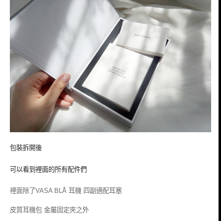
包裝拆開後
可以看到裡面的所有配件們
裡面除了
VASA BLÅ
耳機 四副適配耳塞
皮質耳機包 金屬固定夾之外