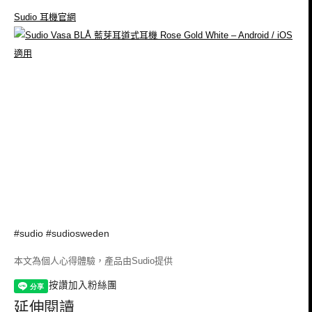
Sudio
有提供一組
折扣碼
給大家唷
JUJUXII
只要在結賬時輸入：
85
就有
折的優惠
(此折扣碼是無限期有效)
！！
如果剛好要購買的話就可以順便省點錢啦～～
Sudio
耳機官網