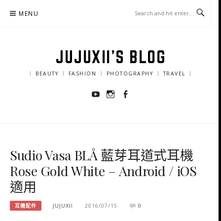
Skip
MENU
to
content
JUJUXII'S BLOG
｜ BEAUTY ｜ FASHION ｜ PHOTOGRAPHY ｜ TRAVEL ｜
Youtube
Instagram
Facebook
Sudio Vasa BLÅ 藍芽耳道式耳機
Rose Gold White – Android / iOS
適用
耳機配件
JUJUXII
2016/07/15
0