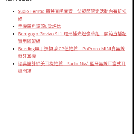
#
sudio
#sudiosweden
本文為個人心得體驗，產品由
Sudio
提供
按讚加入粉絲團
延伸閱讀
Sudio Femtio 藍芽喇叭音響｜父親節限定活動內有折扣
碼
手機廣角鏡頭6款評比
Bomgogo Govivo SL1 環形補光燈豪華組｜開箱直播超
實用腳架組
Beeding嗶丁選物 高CP值推薦｜PoProro MINI真無線
藍牙耳機