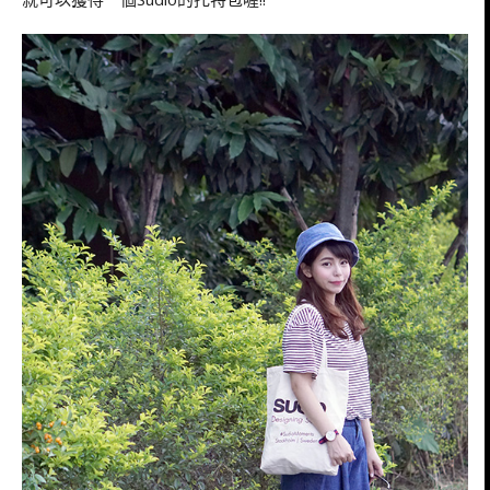
另外順便一提
最近常常常在穿搭中出現的托特包
是Sudio品牌的夏季獻禮
只要在近期
月間
6~8
至Sudio官網購物
就可以獲得一個Sudio的托特包喔!!