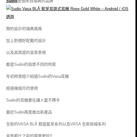
Sudio
是個來自瑞典的品牌
簡約設計的瑞典風格
加上舒適好配戴的設計
以及高質感的音質表現
都是Sudio的與眾不同的特質
年初時曾經介紹過Sudio的Vasa耳機
經過幾個月的使用
Sudio的耳機實在讓人愛不釋手
最近
Sudio
再度推出新產品
全新的
VASA BLÅ 輕盈藍芽系列
以及
VASA 全新掛線系列
音質都比之前的還要更好!!