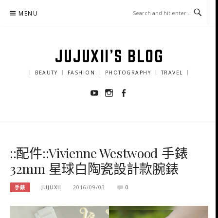
Skip
MENU
to
content
JUJUXII'S BLOG
｜ BEAUTY ｜ FASHION ｜ PHOTOGRAPHY ｜ TRAVEL ｜
Youtube
Instagram
Facebook
::配件::Vivienne Westwood 手錶
32mm 星球白陶瓷設計款腕錶
手錶
JUJUXII
2016/09/03
0