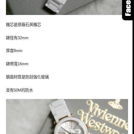
機芯是原廠石英機芯
錶徑有
32mm
厚度
8mm
錶帶寬
16mm
鏡面材質是防刮強化玻璃
並有
的防水
50M