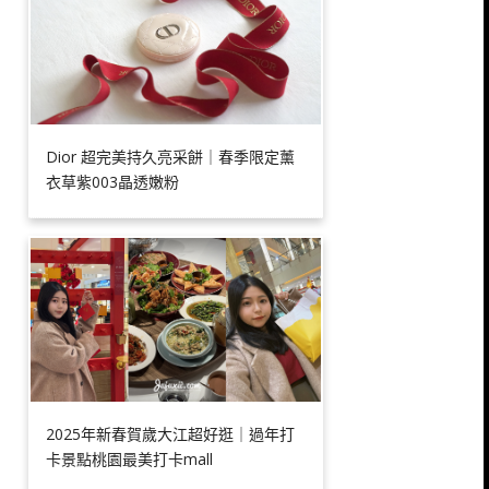
Dior 超完美持久亮采餅｜春季限定薰
衣草紫003晶透嫩粉
2025年新春賀歲大江超好逛｜過年打
卡景點桃園最美打卡mall