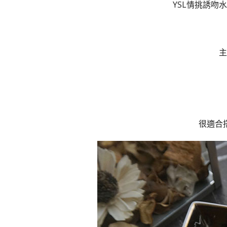
YSL情挑誘吻水唇蜜
主
很適合