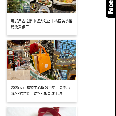
義式屋古拉爵中壢大江店｜桃園美食推
薦免費停車
2025大江購物中心聖誕市集｜菓風小
舖/花語烘焙工坊/花甜/星球工坊