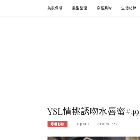
Skip
美妝保養
髮型整理
穿搭購物
生活紀錄
to
content
YSL情挑誘吻水唇蜜#49 桃
JUJUXII
2018/05/27
專櫃彩妝