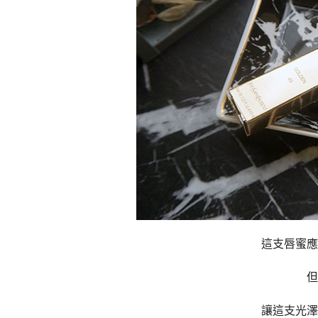
這支唇蜜應
但
讓這支光澤