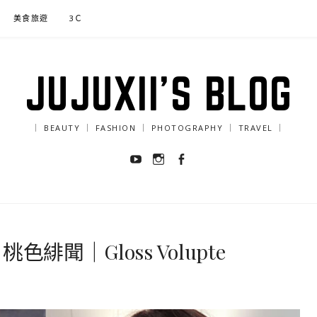
美食旅遊
3Ｃ
JUJUXII'S BLOG
｜ BEAUTY ｜ FASHION ｜ PHOTOGRAPHY ｜ TRAVEL ｜
Youtube
Instagram
Facebook
色緋聞｜Gloss Volupte