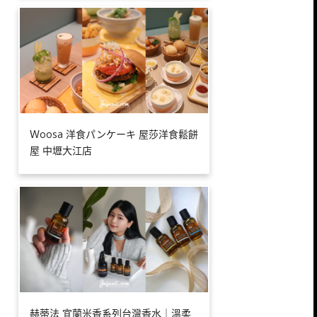
Ｗoosa 洋食パンケーキ 屋莎洋食鬆餅
屋 中壢大江店
赫蒂法 宜蘭米香系列台灣香水｜溫柔