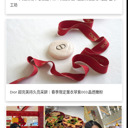
工坊
Dior 超完美持久亮采餅｜春季限定薰衣草紫003晶透嫩粉