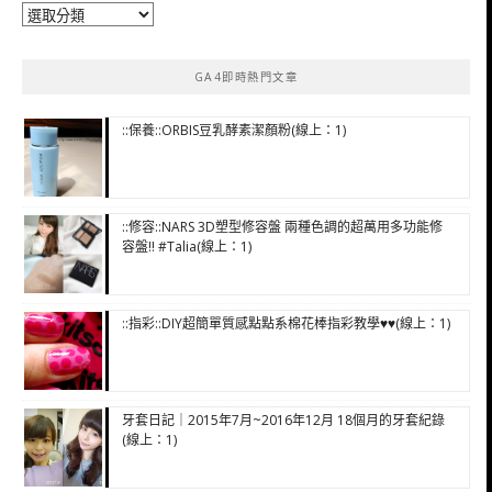
分
類
GA4即時熱門文章
::保養::ORBIS豆乳酵素潔顏粉(線上：1)
::修容::NARS 3D塑型修容盤 兩種色調的超萬用多功能修
容盤!! #Talia(線上：1)
::指彩::DIY超簡單質感點點系棉花棒指彩教學♥♥(線上：1)
牙套日記｜2015年7月~2016年12月 18個月的牙套紀錄
(線上：1)