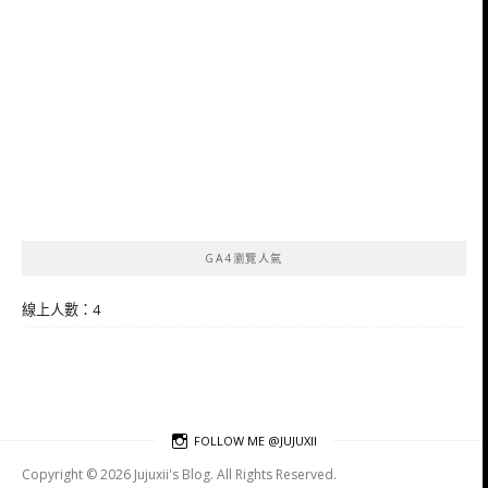
GA4瀏覽人氣
線上人數：4
FOLLOW ME @JUJUXII
Copyright © 2026 Jujuxii's Blog. All Rights Reserved.