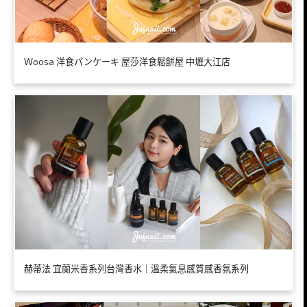
Ｗoosa 洋食パンケーキ 屋莎洋食鬆餅屋 中壢大江店
赫蒂法 宜蘭米香系列台灣香水｜溫柔氣息感質感香氛系列