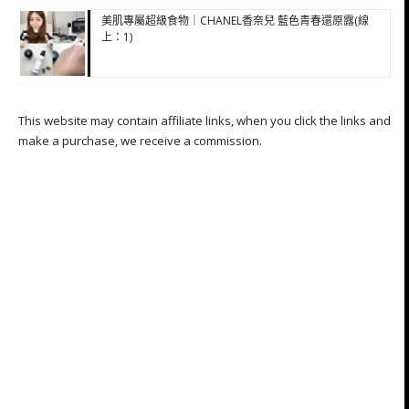
美肌專屬超級食物｜CHANEL香奈兒 藍色青春還原露(線
上：1)
This website may contain affiliate links, when you click the links and
make a purchase, we receive a commission.