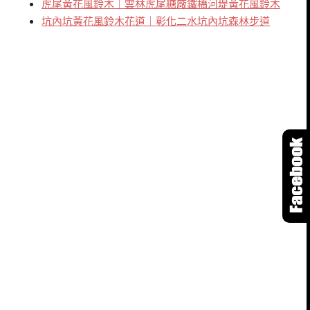
虎尾黃花風鈴木｜雲林虎尾糖廠鐵橋河堤黃花風鈴木
坑內坑黃花風鈴木花道｜彰化二水坑內坑森林步道