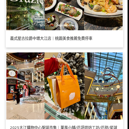
義式屋古拉爵中壢大江店｜桃園美食推薦免費停車
2025大江購物中心聖誕市集｜菓風小舖/花語烘焙工坊/花甜/星球