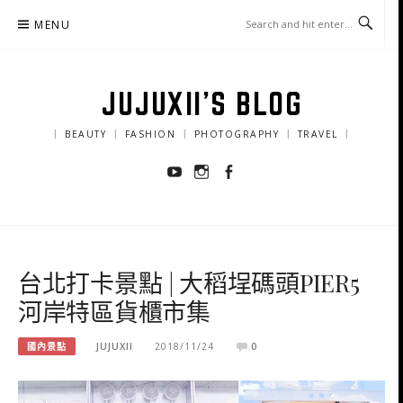
Skip
MENU
to
content
JUJUXII'S BLOG
｜ BEAUTY ｜ FASHION ｜ PHOTOGRAPHY ｜ TRAVEL ｜
Youtube
Instagram
Facebook
台北打卡景點 | 大稻埕碼頭PIER5
河岸特區貨櫃市集
國內景點
JUJUXII
2018/11/24
0