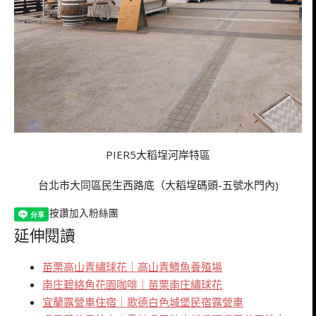
PIER5大稻埕河岸特區
台北市大同區民生西路底（大稻埕碼頭-五號水門內)
按讚加入粉絲團
延伸閱讀
苗栗高山青繡球花｜高山青鱒魚養殖場
南庄碧絡角花園咖啡｜苗栗南庄繡球花
宜蘭露營車住宿｜歌德白色城堡民宿露營車